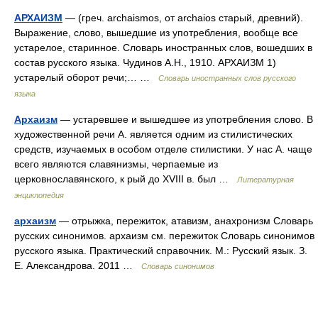
АРХАИЗМ
— (греч. archaismos, от archaios старый, древний).
Выражение, слово, вышедшие из употребления, вообще все
устарелое, старинное. Словарь иностранных слов, вошедших в
состав русского языка. Чудинов А.Н., 1910. АРХАИЗМ 1)
устарелый оборот речи;… …
Словарь иностранных слов русского
языка
Архаизм
— устаревшее и вышедшее из употребления слово. В
художественной речи А. является одним из стилистических
средств, изучаемых в особом отделе стилистики. У нас А. чаще
всего являются славянизмы, черпаемые из
церковнославянского, к рый до XVIII в. был …
Литературная
энциклопедия
архаизм
— отрыжка, пережиток, атавизм, анахронизм Словарь
русских синонимов. архаизм см. пережиток Словарь синонимов
русского языка. Практический справочник. М.: Русский язык. З.
Е. Александрова. 2011 …
Словарь синонимов