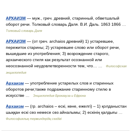
АРХАИЗМ
— муж., греч. древний, старинный, обветшалый
оборот речи. Толковый словарь Даля. В.И. Даль. 1863 1866 …
Толковый словарь Даля
АРХАИЗМ
— (от греч. archaios древний) 1) устаревшее,
пережиток старины; 2) устаревшее слово или оборот речи,
вышедшие из употребления; 3) возрождение старого,
архаического стиля как результат осознанной или
неосознанной неудовлетворенности тем, что… …
Философская
энциклопедия
Архаизм
— употребление устарелых слов и старинных
оборотов речи;также подражание старинному стилю в
искусстве …
Энциклопедия Брокгауза и Ефрона
Архаизм
— (гр. archaios – ескі, көне, ежелгі) – 1) қолданыстан
шыққан ескі сөз немесе сөз айналымы; 2) ескінің қалдығы …
Философиялық терминдердің сөздігі