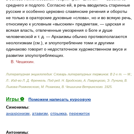
среднего и подлого. Согласно ей, в речь вводились старинные
русские и особенно церковно славянские речения и обороты
не только в ораторские духовные «слова», но и во всякую речь,
относимую к условным «высоким» предметам, — царская и
всякая власть, отвлеченные умозрения о Боге и душе
человеческой и т. д. — Архаизмы обычно противополагаются
неологизмам (см.), и злоупотребление томи и другими
одинаково говорит о недостаточном художественном вкусе и
развитии злоупотребляющих.
В. Чешихин.
Литературная энциклопедия: Словарь литературных терминов: В 2-х т. — М.;
Л.: Изд-во Л. Д. Френкель
.
Под ред. Н. Бродского, А. Лаврецкого, Э. Лунина, В.
Львова-Рогачевского, М. Розанова, В. Чешихина-Ветринского
.
1925
.
Игры ⚽
Поможем написать курсовую
Синонимы
:
анахронизм
,
атавизм
,
отрыжка
,
пережиток
Антонимы
: