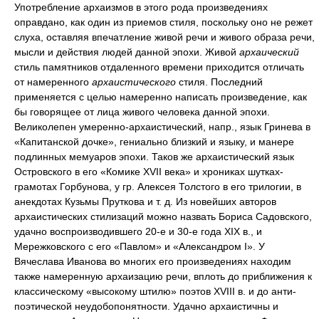
Употребление архаизмов в этого рода произведениях
оправдано, как один из приемов стиля, поскольку оно не режет
слуха, оставляя впечатление живой речи и живого образа речи,
мысли и действия людей данной эпохи. Живой
архаический
стиль памятников отдаленного времени приходится отличать
от намеренного
архаистического
стиля. Последний
применяется с целью намеренно написать произведение, как
бы говорящее от лица живого человека данной эпохи.
Великолепен умеренно-архаистический, напр., язык Гринева в
«Капитанской дочке», гениально близкий и языку, и манере
подлинных мемуаров эпохи. Таков же архаистический язык
Островского в его «Комике XVII века» и хрониках шутках-
грамотах Горбунова, у гр. Алексея Толстого в его трилогии, в
анекдотах Кузьмы Пруткова и т. д. Из новейших авторов
архаистических стилизаций можно назвать Бориса Садовского,
удачно воспроизводившего 20-е и 30-е года XIX в., и
Мережковского с его «Павлом» и «Александром І». У
Вячеслава Иванова во многих его произведениях находим
также намеренную архаизацию речи, вплоть до приближения к
классическому «высокому штилю» поэтов XVIII в. и до анти-
поэтической неудобопонятности. Удачно архаистичны и