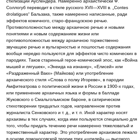
стилизации Ауслендера. Намеренно архаистически Ф.
Соллогуб переводит в стиле русского XVII—XVIII в. „Contes
drolatigues“ Бальзака, также намеренно написанные, ради
эффектов комичного, старо-французскою речью.
Противоположностью между архаичною речью и новыми
понятиями и новым содержанием жизни или
противоположностью между архаичною торжественно
звучащею речью и вульгарностью и пошлостью содержания
вообще нередко пользуются для эффектов чисто комических в
пародиях. Таков старинный герое-комический эпос, как «Война
мышей и лягушек», «Энеида на изнанку», «Елисей» или
«Раздраженный Вакх» (Майкова) или употребление
архаического стиля «Слова о полку Игореве», в пародии
Амфитеатрова о политической жизни в России в 1900-х годах,
или применение архаичных языка и формы в балладе
Жуковского о Смальгольмском бароне, в сатирическом
стихотворении тридцатых годов, направленном против
журналиста Сенковского и т. д., и т. п. Иной характер носят
архаизмы в тех случаях, когда ими пользуются специально для
того, чтобы придать течению речи намеренно тяжеловатый и
торжественный характер. Это употребление архаизмов лежало
в основе ломоносовской теории трех «штилей» — высокого,