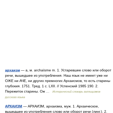
архаизм
— а, м. archaïsme m. 1. Устаревшее слово или оборот
речи, вышедшее из употребления. Наш язык не имеет уже ни
ОЖЕ ни АЧЕ, ни других премногих Архаисмов, то есть старины
глубокия. 1751. Тред. 1 с. LXII. // Успенский 1985 190. 2.
Пережиток старины. Ож …
Исторический словарь галлицизмов
русского языка
АРХАИЗМ
— АРХАИЗМ, архаизма, муж. 1. Архаическое,
вышедшее из употребления слово или оборот речи (линг.). 2.